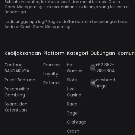
Setelah mendaftar, lakukan deposit dan mulai bermain Crash
Game Microgaming serta permainan seru lainnya yang tersedia di
Bandarliga.
Jadi, tunggu apa lagi? Segera daftar dan raih kemenangan besar
Anda di Crash Game Microgaming!
Kebijaksanaan
Platform
Kategori
Dukungan
Komun
Tentang
Promosi
Hot
+62 852-
BANDARLIGA
Games
1218-1804
Loyalty
Pusat Bantuan
Slots
@csband
Referral
arliga
Responsible
Live
Gambling
Casino
Syarat dan
Race
Ketentuan
Togel
Olahraga
Crash