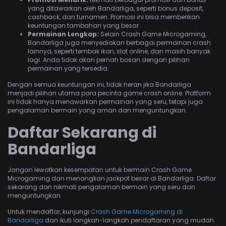
yang ditawarkan oleh Bandarliga, seperti bonus deposit,
cashback, dan turnamen. Promosi ini bisa memberikan
keuntungan tambahan yang besar.
Permainan Lengkap:
Selain Crash Game Microgaming,
Bandarliga juga menyediakan berbagai permainan crash
lainnya, seperti tembak ikan, slot online, dan masih banyak
lagi. Anda tidak akan pernah bosan dengan pilihan
permainan yang tersedia.
Dengan semua keuntungan ini, tidak heran jika Bandarliga
menjadi pilihan utama para pecinta game crash online. Platform
ini tidak hanya menawarkan permainan yang seru, tetapi juga
pengalaman bermain yang aman dan menguntungkan.
Daftar Sekarang di
Bandarliga
Jangan lewatkan kesempatan untuk bermain Crash Game
Microgaming dan menangkan jackpot besar di Bandarliga. Daftar
sekarang dan nikmati pengalaman bermain yang seru dan
menguntungkan.
Untuk mendaftar, kunjungi
Crash Game Microgaming di
Bandarliga
dan ikuti langkah-langkah pendaftaran yang mudah.