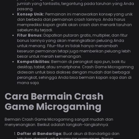
jumlah yang fantastis, tergantung pada taruhan yang Anda
pasang.
Konsep Unik:
Permainan ini menawarkan konsep yang unik
dan berbeda dari permainan crash lainnya. Anda harus
memprediksi kapan grafik akan crash dan menarik taruhan
sebelum itu terjadi.
Fitur Bonus:
Dapatkan putaran gratis, multiplier, dan fitur
bonus lainnya yang akan meningkatkan peluang Anda
untuk menang. Fitur-fitur ini tidak hanya menambah
keseruan permainan tetapi juga memberikan peluang lebih
besar untuk meraih kemenangan.
Kompatibilitas:
Bermain di perangkat apa pun, baik itu
desktop, tablet, atau smartphone. Crash Game Microgaming
didesain untuk bisa diakses dengan mudah dari berbagai
perangkat, sehingga Anda bisa bermain kapan saja dan di
mana saja.
Cara Bermain Crash
Game Microgaming
Bermain Crash Game Microgaming sangat mudah dan
menyenangkan. Berikut adalah langkah-langkahnya:
Daftar di Bandarliga:
Buat akun di Bandarliga dan
lakukan deposit untuk memulai permainan. Proses