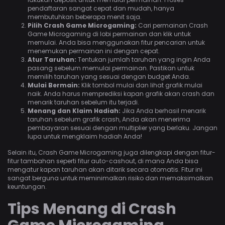
pendaftaran sangat cepat dan mudah, hanya
membutuhkan beberapa menit saja.
Pilih Crash Game Microgaming:
Cari permainan Crash
Game Microgaming di lobi permainan dan klik untuk
memulai. Anda bisa menggunakan fitur pencarian untuk
menemukan permainan ini dengan cepat.
Atur Taruhan:
Tentukan jumlah taruhan yang ingin Anda
pasang sebelum memulai permainan. Pastikan untuk
memilih taruhan yang sesuai dengan budget Anda.
Mulai Bermain:
Klik tombol mulai dan lihat grafik mulai
naik. Anda harus memprediksi kapan grafik akan crash dan
menarik taruhan sebelum itu terjadi.
Menang dan Klaim Hadiah:
Jika Anda berhasil menarik
taruhan sebelum grafik crash, Anda akan menerima
pembayaran sesuai dengan multiplier yang berlaku. Jangan
lupa untuk mengklaim hadiah Anda!
Selain itu, Crash Game Microgaming juga dilengkapi dengan fitur-
fitur tambahan seperti fitur auto-cashout, di mana Anda bisa
mengatur kapan taruhan akan ditarik secara otomatis. Fitur ini
sangat berguna untuk meminimalkan risiko dan memaksimalkan
keuntungan.
Tips Menang di Crash