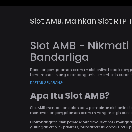
Slot AMB. Mainkan Slot RTP T
Slot AMB - Nikmati
Bandarliga
Rasakan pengalaman bermain slot online terbaik dengan
tema menarik yang dirancang untuk memberi hiburan 
DAFTAR SEKARANG
Apa Itu Slot AMB?
Slot AMB merupakan salah satu permainan slot online te
menawarkan pengalaman bermain yang menghibur seka
Dikembangkan oleh provider ternama, slot AMB mengha
gulungan dan 25 paylines, permainan ini cocok unt