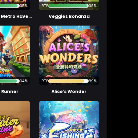
95%
RTP
98%
Mafia Ways II : Metro Haven Heist
Veggies Bonanza
94%
RTP
89%
 Runner
Alice's Wonder