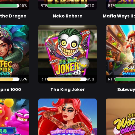
96%
RTP
97%
RTP
 the Dragon
Neko Reborn
85%
RTP
85%
RTP
pire 1000
The King Joker
Subway