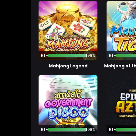
RTP
98%
RTP
Mahjong Legend
Mahjong of th
RTP
98%
RTP