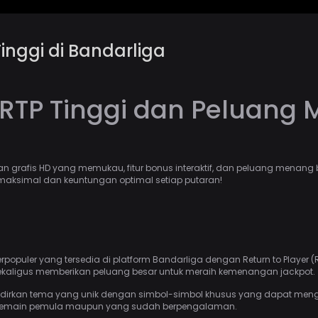
inggi di Bandarliga
 RTP Tinggi dan Peluang 
 grafis HD yang memukau, fitur bonus interaktif, dan peluang menang b
maksimal dan keuntungan optimal setiap putaran!
rpopuler yang tersedia di platform Bandarliga dengan Return to Player 
ligus memberikan peluang besar untuk meraih kemenangan jackpot.
dirkan tema yang unik dengan simbol-simbol khusus yang dapat mengak
uk pemain pemula maupun yang sudah berpengalaman.